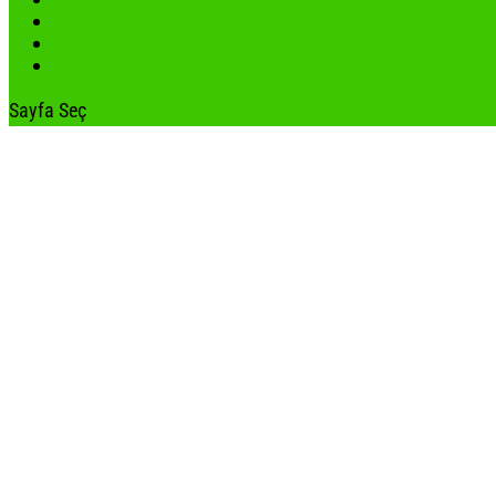
Salata
Ana Yemek
Tatlı
Sayfa Seç