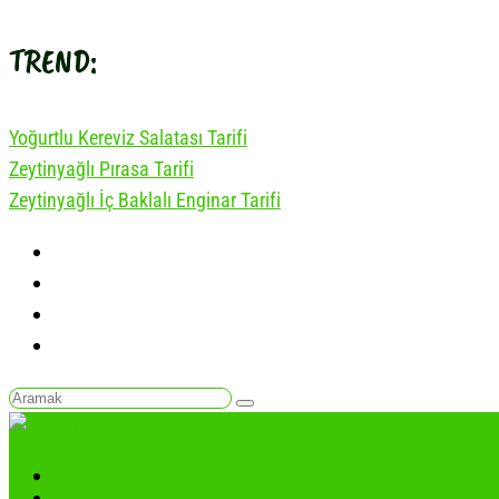
TREND:
Yoğurtlu Kereviz Salatası Tarifi
Zeytinyağlı Pırasa Tarifi
Zeytinyağlı İç Baklalı Enginar Tarifi
Çorba
Başlangıç