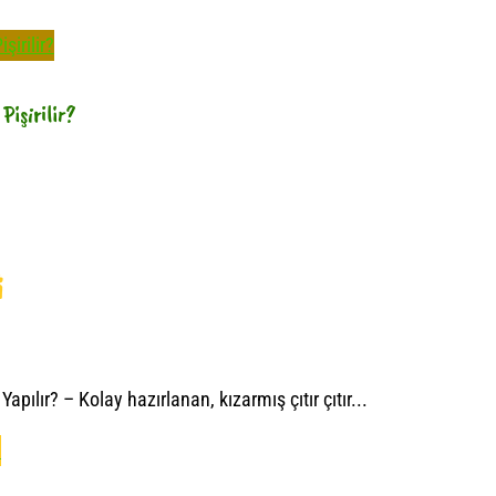
Pişirilir?
i
pılır? – Kolay hazırlanan, kızarmış çıtır çıtır...